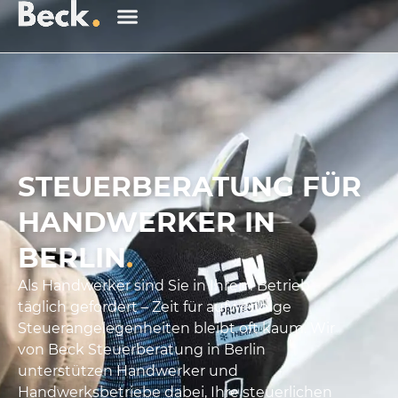
STEUERBERATUNG FÜR
HANDWERKER IN
BERLIN
.
Als Handwerker sind Sie in Ihrem Betrieb
täglich gefordert – Zeit für aufwendige
Steuerangelegenheiten bleibt oft kaum. Wir
von Beck Steuerberatung in Berlin
unterstützen Handwerker und
Handwerksbetriebe dabei, Ihre steuerlichen