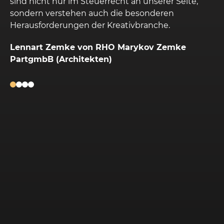
,
Charakter meines Unternehmens, er arbeitet
äußerst verantwortungsvoll und hat ein breites
Spektrum an Kompetenzen. Vor allem aber ist er
auch bei Unvorhersehbarkeiten immer kurzfristig
erreichbar und hat stets funktionierende
Lösungen. Zum ersten Mal habe ich einen
Steuerberater, der sich nicht nur, wie ich es vorher
erlebt hatte, mehr oder weniger gut um die
nötigsten Formalitäten kümmert, sondern der mir
ein echter Partner bei der Führung und
Verwaltung meines Unternehmens ist. Er genießt
mein absolutes Vertrauen. Ein besonderer Dank
gilt auch seinem Mitarbeiter, Herrn Herfort, für
seine unerschütterliche Akribie, Ruhe und Geduld
bei meiner Betreuung.
Marek Kalbus (Osteopath, Inhaber conSenso®
Praxis)