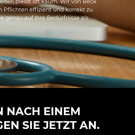
heiten bleibt oft kaum. Wir von Beck
 Pflichten effizient und korrekt zu
e genau auf Ihre Bedürfnisse als
N NACH EINEM
N SIE JETZT AN.