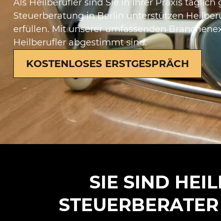
Als Heilberufler sind Sie in Ihrer Praxis tägli
Steuerberatung in Berlin unterstützen Heilberu
erfüllen. Mit unserer umfassenden Branchenexp
Heilberufler abgestimmt sind.
KOSTENLOSES ERSTGESPRÄCH
SIE SIND HE
STEUERBERATER 