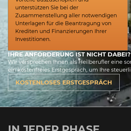
unterstützen Sie bei der
Zusammenstellung aller notwendigen
Unterlagen für die Beantragung von
Krediten und Finanzierungen Ihrer
Investitionen.
IHRE ANFORDERUNG IST NICHT DABEI?
Wir versprechen Ihnen als Heilberufler eine s
ein kostenfreies Erstgespräch, um Ihre steuerli
KOSTENLOSES ERSTGESPRÄCH
IN JEDER PHASE
.