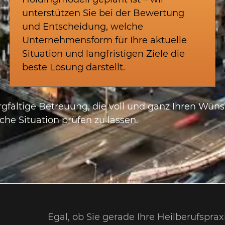
unterstützen Sie bei der Bewertung
und Entscheidung, welche
Unternehmensform für Ihre aktuelle
Situation und langfristigen Ziele die
beste Lösung darstellt.
orgfältige Betreuung, die voll und ganz Ihren Wün
che Situation prüfen zu lassen.
Egal, ob Sie gerade Ihre Heilberufspr