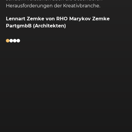
rungen der Kreativbranche.
Spektrum an Komp
auch bei Unvorhe
emke von RHO Marykov Zemke
erreichbar und ha
Architekten)
Lösungen. Zum er
Steuerberater, der
erlebt hatte, me
nötigsten Formal
ein echter Partn
Verwaltung meine
mein absolutes V
gilt auch seinem M
seine unerschütt
bei meiner Betre
Marek Kalbus (O
Praxis)