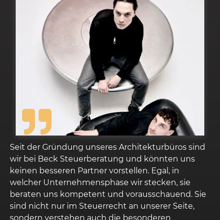
ündung unseres Architekturbüros sind
Nach viermalige
k Steuerberatung und könnten uns
ich mit der Beck
ren Partner vorstellen. Egal, in
Steuerberater me
ernehmensphase wir stecken, sie
hatte ich leider 
 kompetent und vorausschauend. Sie
Erfahrungen gema
ur im Steuerrecht an unserer Seite,
Charakter meines
stehen auch die besonderen
äußerst verantwor