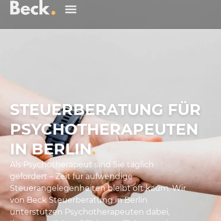
STEUERBERATUNG FÜR
PSYCHOTHERAPEUTEN
IN BERLIN
.
Als Psychotherapeut sind Sie täglich
gefordert – Zeit für aufwendige
Steuerangelegenheiten bleibt oft kaum. Wir
von Beck Steuerberatung in Berlin
unterstützen Psychotherapeuten dabei,