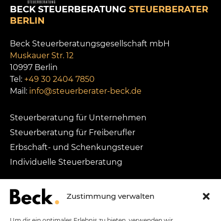
BECK STEUERBERATUNG
STEUERBERATER
BERLIN
Beck Steuerberatungsgesellschaft mbH
Muskauer Str. 12
10997 Berlin
Tel:
+49 30 2404 7850
Mail:
info@steuerberater-beck.de
Steuerberatung für Unternehmen
Steuerberatung für Freiberufler
Erbschaft- und Schenkungsteuer
Individuelle Steuerberatung
Steuerberatung für Heilberufe
Zustimmung verwalten
Steuerberatung für Influencer
Steuerberatung für Künstler
Um dir ein optimales Erlebnis zu bieten, verwenden wir