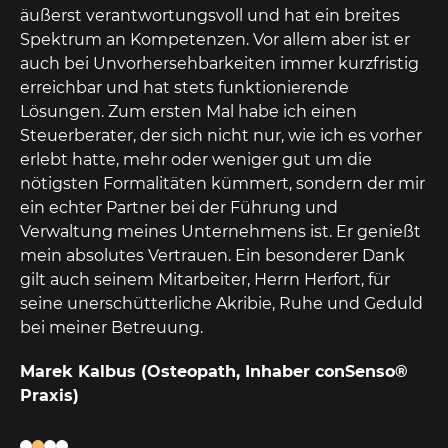
äußerst verantwortungsvoll und hat ein breites
Ko
Spektrum an Kompetenzen. Vor allem aber ist er
er
auch bei Unvorhersehbarkeiten immer kurzfristig
St
erreichbar und hat stets funktionierende
hi
Lösungen. Zum ersten Mal habe ich einen
Ma
Steuerberater, der sich nicht nur, wie ich es vorher
Ar
erlebt hatte, mehr oder weniger gut um die
ni
nötigsten Formalitäten kümmert, sondern der mir
un
ein echter Partner bei der Führung und
un
Verwaltung meines Unternehmens ist. Er genießt
An
mein absolutes Vertrauen. Ein besonderer Dank
Be
gilt auch seinem Mitarbeiter, Herrn Herfort, für
El
seine unerschütterliche Akribie, Ruhe und Geduld
G
bei meiner Betreuung.
Marek Kalbus (Osteopath, Inhaber conSenso®
Praxis)