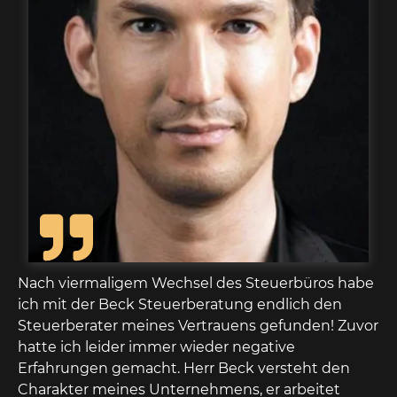
nd
Nach viermaligem Wechsel des Steuerbüros habe
Al
ich mit der Beck Steuerberatung endlich den
Er
Steuerberater meines Vertrauens gefunden! Zuvor
kö
hatte ich leider immer wieder negative
Ma
ie
Erfahrungen gemacht. Herr Beck versteht den
fa
Charakter meines Unternehmens, er arbeitet
wo