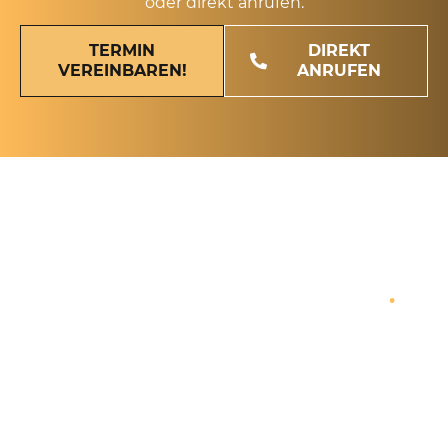
oder direkt anrufen.
TERMIN
DIREKT
VEREINBAREN!
ANRUFEN
FÜR UNSERE MANDANTEN IN
BERLIN STEGLITZ ERBRINGEN
WIR FOLGENDE LEISTUNGEN
.
Wir bei Beck Steuerberatung haben uns auf die
steuerliche Beratung von Unternehmen und
Freiberuflern spezialisiert – von der Optimierung
digitaler Buchhaltungsprozesse über die
Übernahme Ihrer laufenden steuerlichen
Verpflichtungen bis hin zur Entwicklung