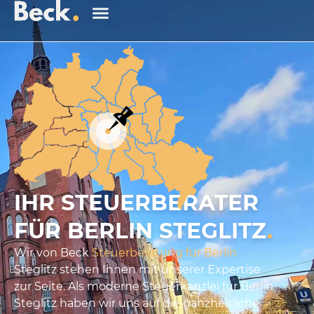
IHR STEUERBERATER
FÜR BERLIN STEGLITZ
.
Wir von Beck
Steuerberatung für Berlin
Steglitz stehen Ihnen mit unserer Expertise
zur Seite. Als moderne Steuerkanzlei für Berlin
Steglitz haben wir uns auf die ganzheitliche