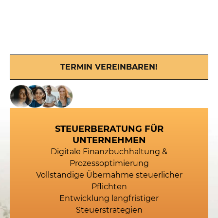
langfristig tragfähiger Steuerstrategien.
Unser Ziel ist es, Ihre steuerliche Situation in allen
Bereichen zuverlässig und zukunftsorientiert zu
gestalten.
TERMIN VEREINBAREN!
Vertraut von 2.500+ Mandanten
vor Ihnen
STEUERBERATUNG FÜR
UNTERNEHMEN
Digitale Finanzbuchhaltung &
Prozessoptimierung
Vollständige Übernahme steuerlicher
Pflichten
Entwicklung langfristiger
Steuerstrategien