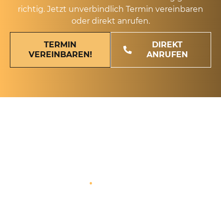
richtig. Jetzt unverbindlich Termin vereinbaren
oder direkt anrufen.
TERMIN
DIREKT
VEREINBAREN!
ANRUFEN
FÜR UNSERE MANDANTEN IN
BERLIN TEMPELHOF
ERBRINGEN WIR FOLGENDE
LEISTUNGEN
.
Wir bei Beck Steuerberatung haben uns auf die
steuerliche Beratung von Unternehmen und
Freiberuflern spezialisiert – von der Optimierung