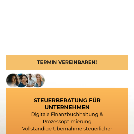
digitaler Buchhaltungsprozesse über die
Übernahme Ihrer laufenden steuerlichen
Verpflichtungen bis hin zur Entwicklung
langfristig tragfähiger Steuerstrategien.
Unser Ziel ist es, Ihre steuerliche Situation in allen
Bereichen zuverlässig und zukunftsorientiert zu
gestalten.
TERMIN VEREINBAREN!
Vertraut von 2.500+ Mandanten
vor Ihnen
STEUERBERATUNG FÜR
UNTERNEHMEN
Digitale Finanzbuchhaltung &
Prozessoptimierung
Vollständige Übernahme steuerlicher