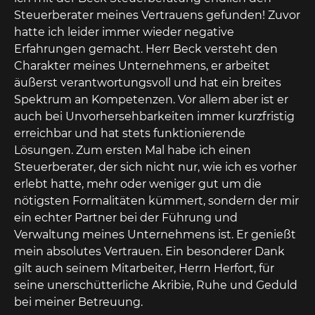
Steuerberater meines Vertrauens gefunden! Zuvor
kö
hatte ich leider immer wieder negative
Ma
ie
Erfahrungen gemacht. Herr Beck versteht den
fa
Charakter meines Unternehmens, er arbeitet
wo
äußerst verantwortungsvoll und hat ein breites
Ko
Spektrum an Kompetenzen. Vor allem aber ist er
er
auch bei Unvorhersehbarkeiten immer kurzfristig
St
erreichbar und hat stets funktionierende
hi
Lösungen. Zum ersten Mal habe ich einen
Ma
Steuerberater, der sich nicht nur, wie ich es vorher
Ar
erlebt hatte, mehr oder weniger gut um die
ni
nötigsten Formalitäten kümmert, sondern der mir
un
ein echter Partner bei der Führung und
un
Verwaltung meines Unternehmens ist. Er genießt
An
mein absolutes Vertrauen. Ein besonderer Dank
Be
gilt auch seinem Mitarbeiter, Herrn Herfort, für
El
seine unerschütterliche Akribie, Ruhe und Geduld
G
bei meiner Betreuung.