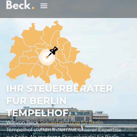
IHR STEUERBERATER
FÜR BERLIN
TEMPELHOF
.
Wir von Beck
Steuerberatung für Berlin
Tempelhof stehen Ihnen mit unserer Expertise